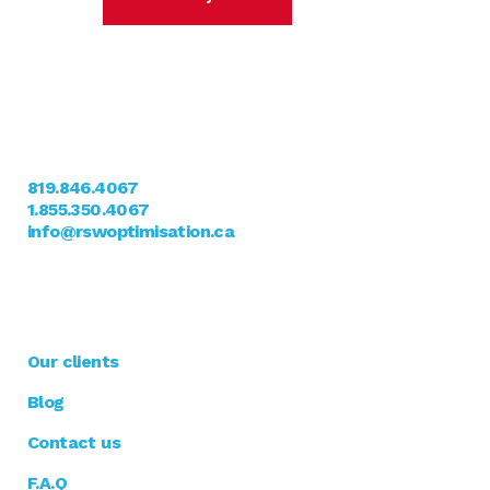
Nous Joindre
11, rue Scalabrini
Sherbrooke, QC J1C 0K3
819.846.4067
1.855.350.4067
info@rswoptimisation.ca
RSW optimisation
Our clients
Blog
Contact us
F.A.Q